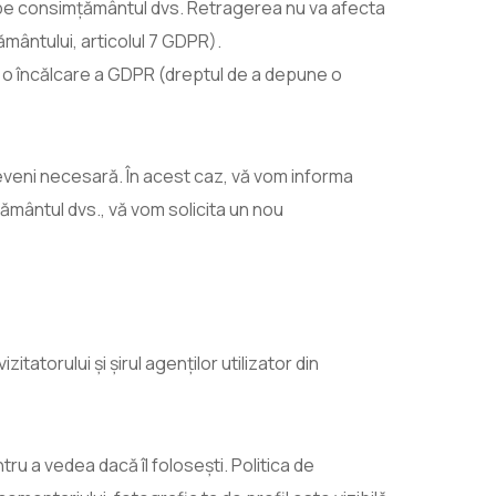
ă pe consimțământul dvs. Retragerea nu va afecta
mântului, articolul 7 GDPR).
 o încălcare a GDPR (dreptul de a depune o
 deveni necesară. În acest caz, vă vom informa
ământul dvs., vă vom solicita un nou
tatorului și șirul agenților utilizator din
tru a vedea dacă îl folosești. Politica de