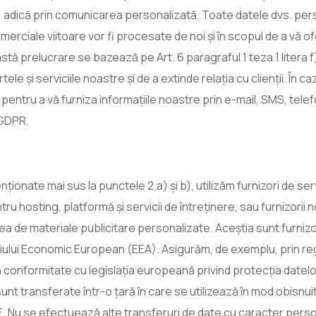
, adică prin comunicarea personalizată. Toate datele dvs. pers
comerciale viitoare vor fi procesate de noi și în scopul de a vă o
astă prelucrare se bazează pe Art. 6 paragraful 1 teza 1 liter
e și serviciile noastre și de a extinde relația cu clienții. În c
pentru a vă furniza informațiile noastre prin e-mail, SMS, tel
 GDPR.
ionate mai sus la punctele 2.a) și b), utilizăm furnizori de serv
u hosting, platformă și servicii de întreținere, sau furnizorii no
de materiale publicitare personalizate. Aceștia sunt furnizori e
pațiului Economic European (EEA). Asigurăm, de exemplu, prin re
 conformitate cu legislația europeană privind protecția datelor
nt transferate într-o țară în care se utilizează în mod obisnuit 
. Nu se efectuează alte transferuri de date cu caracter persona