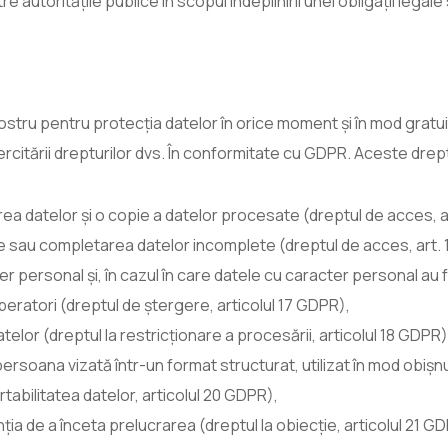
 autoritățile publice în scopul îndeplinirii unei obligații legal
ostru pentru protecția datelor în orice moment și în mod gratuit
ercitării drepturilor dvs. În conformitate cu GDPR. Aceste dre
rarea datelor și o copie a datelor procesate (dreptul de acces, 
cte sau completarea datelor incomplete (dreptul de acces, art.
er personal și, în cazul în care datele cu caracter personal au 
operatori (dreptul de ștergere, articolul 17 GDPR),
atelor (dreptul la restricționare a procesării, articolul 18 GDPR)
ersoana vizată într-un format structurat, utilizat în mod obișnui
tabilitatea datelor, articolul 20 GDPR),
ția de a înceta prelucrarea (dreptul la obiecție, articolul 21 G