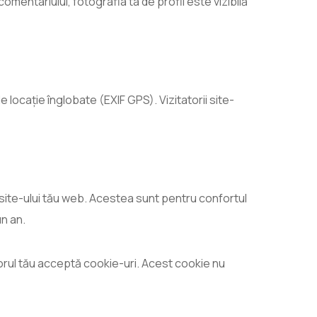
mentariului, fotografia ta de profil este vizibilă
e locație înglobate (EXIF GPS). Vizitatorii site-
i site-ului tău web. Acestea sunt pentru confortul
un an.
rul tău acceptă cookie-uri. Acest cookie nu