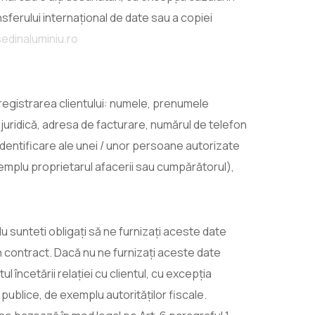
ferului internațional de date sau a copiei
edinaluminiu.ro
registrarea clientului: numele, prenumele
 juridică, adresa de facturare, numărul de telefon
 identificare ale unei / unor persoane autorizate
emplu proprietarul afacerii sau cumpărătorul),
Nu sunteti obligați să ne furnizați aceste date
n contract. Dacă nu ne furnizați aceste date
încetării relației cu clientul, cu excepția
 publice, de exemplu autorităților fiscale.