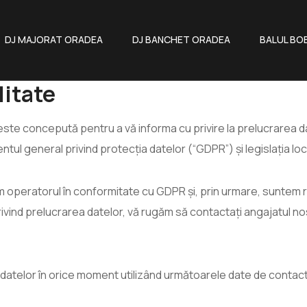
DJ MAJORAT ORADEA
DJ BANCHET ORADEA
BALUL BO
litate
ste concepută pentru a vă informa cu privire la prelucrarea dat
l general privind protecția datelor (“GDPR”) și legislația loca
m operatorul în conformitate cu GDPR și, prin urmare, suntem
privind prelucrarea datelor, vă rugăm să contactați angajatul no
 datelor în orice moment utilizând următoarele date de contact