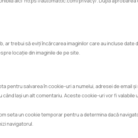
onibilă aici: https://automattic.com/privacy/. După aprobarea co
, ar trebui să eviți încărcarea imaginilor care au incluse date d
pre locație din imaginile de pe site.
pta pentru salvarea în cookie-uri a numelui, adresei de email ș
u când lași un alt comentariu. Aceste cookie-uri vor fi valabile 
vom seta un cookie temporar pentru a determina dacă navigato
izi navigatorul.