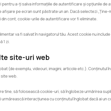
 pentru a-ți salva informațiile de autentificare și opțiunile de
de afișare pe ecran sunt păstrate un an. Dacă selectezi „Ține-mă
in cont, cookie-urile de autentificare vor fi eliminate.
imentar va fi salvat în navigatorul tău. Acest cookie nu include 
 1 zi.
te site-uri web
lobat (de exemplu, videouri, imagini, articole etc.). Conținutul
t site web.
 tine, să folosească cookie-uri, să înglobeze urmărirea suplim
ți urmărească interacțiunea cu conținutul înglobat dacă ai un con