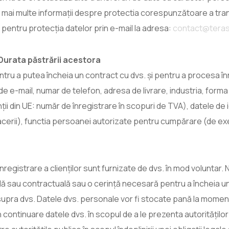
 mai multe informații despre protectia corespunzătoare a trans
 pentru protecția datelor prin e-mail la adresa:
contact@teras
Durata păstrării acestora
ru a putea încheia un contract cu dvs. și pentru a procesa în
e e-mail, numar de telefon, adresa de livrare, industria, forma
nții din UE: număr de înregistrare în scopuri de TVA), datele de
cerii), functia persoanei autorizate pentru cumpărare (de ex
nregistrare a clienților sunt furnizate de dvs. în mod voluntar. 
lă sau contractuală sau o cerință necesară pentru a încheia u
ra dvs. Datele dvs. personale vor fi stocate pană la momentul 
n continuare datele dvs. în scopul de a le prezenta autorităților