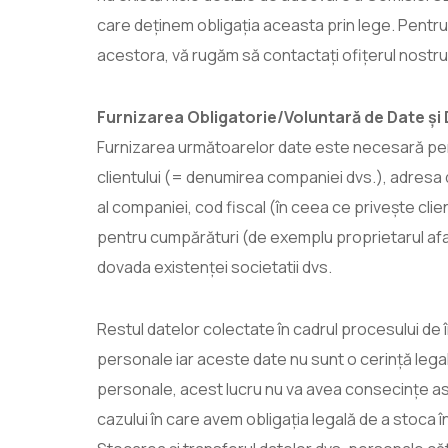
care deținem obligația aceasta prin lege. Pentru
acestora, vă rugăm să contactați ofițerul nostru
Furnizarea Obligatorie/Voluntară de Date și 
Furnizarea următoarelor date este necesară pent
clientului (= denumirea companiei dvs.), adresa d
al companiei, cod fiscal (în ceea ce privește clie
pentru cumpărături (de exemplu proprietarul afa
dovada existenței societatii dvs.
Restul datelor colectate în cadrul procesului de î
personale iar aceste date nu sunt o cerință lega
personale, acest lucru nu va avea consecințe asup
cazului în care avem obligația legală de a stoca î