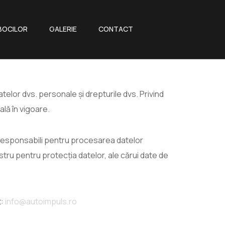
BOCILOR
GALERIE
CONTACT
elor dvs. personale și drepturile dvs. Privind
lă în vigoare.
 responsabili pentru procesarea datelor
stru pentru protecția datelor, ale cărui date de
:
info@autoimpuls.ro