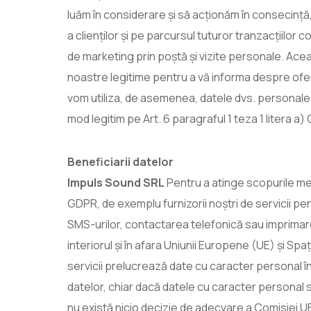
luăm în considerare și să acționăm în consecință
a clienților și pe parcursul tuturor tranzacțiilor 
de marketing prin poștă și vizite personale. Ace
noastre legitime pentru a vă informa despre ofertel
vom utiliza, de asemenea, datele dvs. personale 
mod legitim pe Art. 6 paragraful 1 teza 1 litera a)
Beneficiarii datelor
Impuls Sound SRL
Pentru a atinge scopurile menț
GDPR, de exemplu furnizorii noștri de servicii pentr
SMS-urilor, contactarea telefonică sau imprimarea 
interiorul și în afara Uniunii Europene (UE) și S
servicii prelucrează date cu caracter personal în
datelor, chiar dacă datele cu caracter personal su
nu există nicio decizie de adecvare a Comisiei UE