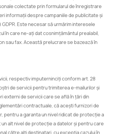
onale colectate prin formularul de înregistrare
feri informații despre campaniile de publicitate și
a f) GDPR. Este necesar să urmărim interesele
azul în care ne-ați dat cosnimțământul prealabil,
efon sau fax. Această prelucrare se bazează în
icii, respectiv imputerninciți conform art. 28
ștri de servicii pentru trimiterea e-mailurilor și
xterni de servicii care se află în țări din
glementări contractuale, că acești furnizori de
, pentru a garanta un nivel ridicat de protecție a
un alt nivel de protecție a datelor și pentru care
l către alți destinatari, cu excepția cazului în