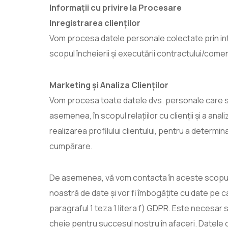
Informaţii cu privire la Procesare
Inregistrarea clienților
Vom procesa datele personale colectate prin interm
scopul încheierii și executării contractului/come
Marketing și Analiza Clienților
Vom procesa toate datele dvs. personale care sunt 
asemenea, în scopul relațiilor cu clienții și a ana
realizarea profilului clientului, pentru a determ
cumpărare.
De asemenea, vă vom contacta în aceste scopuri p
noastră de date și vor fi îmbogățite cu date pe 
paragraful 1 teza 1 litera f) GDPR. Este necesar s
cheie pentru succesul nostru în afaceri. Datele c