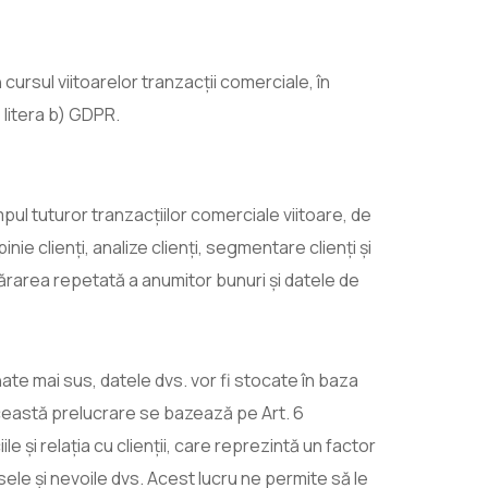
cursul viitoarelor tranzacții comerciale, în
 litera b) GDPR.
pul tuturor tranzacțiilor comerciale viitoare, de
nie clienți, analize clienți, segmentare clienți și
părarea repetată a anumitor bunuri și datele de
te mai sus, datele dvs. vor fi stocate în baza
Această prelucrare se bazează pe Art. 6
e și relația cu clienții, care reprezintă un factor
ele și nevoile dvs. Acest lucru ne permite să le