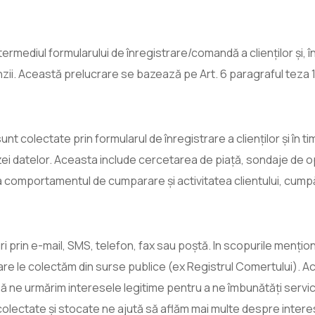
ediul formularului de înregistrare/comandă a clienților și, în 
nzii. Această prelucrare se bazează pe Art. 6 paragraful teza 1
colectate prin formularul de înregistrare a clienților și în tim
lizei datelor. Aceasta include cercetarea de piață, sondaje de opi
ina comportamentul de cumparare și activitatea clientului, cum
rin e-mail, SMS, telefon, fax sau poștă. In scopurile menționa
care le colectăm din surse publice (ex Registrul Comertului). 
ă ne urmărim interesele legitime pentru a ne îmbunătăți serviciil
olectate și stocate ne ajută să aflăm mai multe despre interes