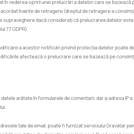
t în vederea opririi unei prelucrări a datelor care se bazeaz
 acordat înainte de retragere (dreptul de retragere a consimță
de supraveghere dacă considerați că prelucrarea datelor este
lul 77 GDPR).
 modificare a acestor notificări privind protecția datelor poate
odificările afectează o prelucrare care se bazează pe consimț
atele arătate în formularele de comentarii, dar și adresa IP a vizi
ui.
dresele tale de email, poate fi furnizat serviciului Gravatar pen