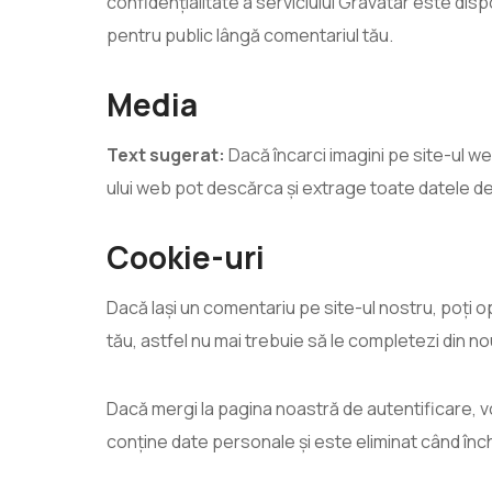
confidențialitate a serviciului Gravatar este disp
pentru public lângă comentariul tău.
Media
Text sugerat:
Dacă încarci imagini pe site-ul web
ului web pot descărca și extrage toate datele des
Cookie-uri
Dacă lași un comentariu pe site-ul nostru, poți o
tău, astfel nu mai trebuie să le completezi din no
Dacă mergi la pagina noastră de autentificare, 
conține date personale și este eliminat când înch