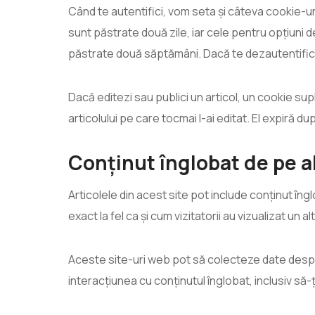
Când te autentifici, vom seta și câteva cookie-uri
sunt păstrate două zile, iar cele pentru opțiuni 
păstrate două săptămâni. Dacă te dezautentifici d
Dacă editezi sau publici un articol, un cookie supl
articolului pe care tocmai l-ai editat. El expiră după
Conținut înglobat de pe al
Articolele din acest site pot include conținut îng
exact la fel ca și cum vizitatorii au vizualizat un al
Aceste site-uri web pot să colecteze date despre
interacțiunea cu conținutul înglobat, inclusiv să-